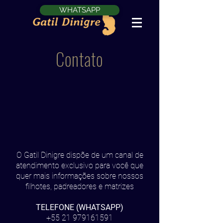
WHATSAPP
Contato
O Gatil Dinigre dispõe de um canal de
atendimento exclusivo para você que
quer mais informações sobre nossos
filhotes, padreadores e matrizes
TELEFONE (WHATSAPP)
+55 21 979161591