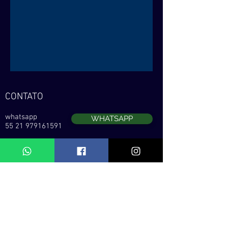
CONTATO
whatsapp
WHATSAPP
55 21 979161591
email
gatildinigre01@hotmail.com
REDES SOCIAS
LOCALIZAÇÃO